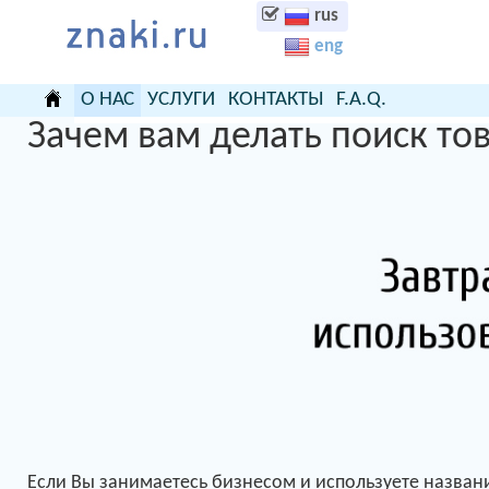
rus
eng
О НАС
УСЛУГИ
КОНТАКТЫ
F.A.Q.
Зачем вам делать поиск то
ЗАЧЕМ?
Стоимость услуг поиска по Базе
F.A.Q. - часто зада
товарных знаков и заявок
КОМУ?
О диаграммах расп
результатов поиска
Если Вы занимаетесь бизнесом и используете названи